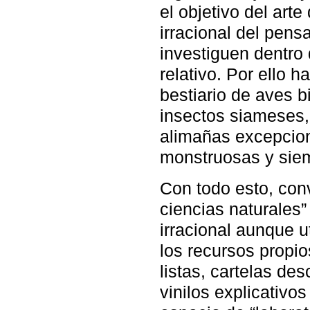
el objetivo del arte
irracional del pen
investiguen dentro 
relativo. Por ello 
bestiario de aves b
insectos siameses,
alimañas excepcion
monstruosas y siem
Con todo esto, conv
ciencias naturales” 
irracional aunque ut
los recursos propio
listas, cartelas des
vinilos explicativo