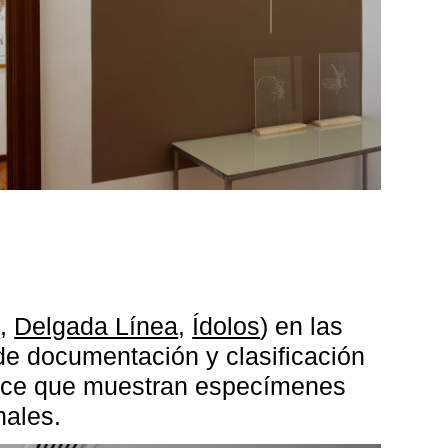
ú
,
Delgada Línea
,
Ídolos
) en las
l de documentación y clasificación
ronce que muestran especímenes
nales.