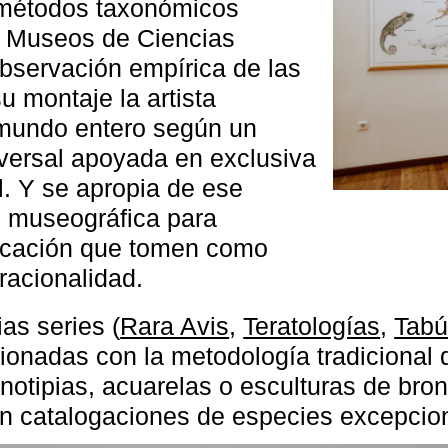
s métodos taxonómicos
s Museos de Ciencias
observación empírica de las
u montaje la artista
l mundo entero según un
iversal apoyada en exclusiva
l. Y se apropia de ese
ón museográfica para
ficación que tomen como
rracionalidad.
as series (
Rara Avis
,
Teratologías
,
Tab
lacionadas con la metodología tradiciona
anotipias, acuarelas o esculturas de b
con catalogaciones de especies excepcio