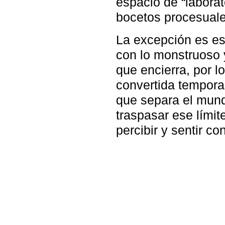
espacio de “laborat
bocetos procesuale
La excepción es es
con lo monstruoso y
que encierra, por lo
convertida tempora
que separa el mundo
traspasar ese lími
percibir y sentir c